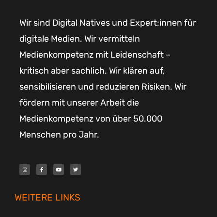
Wir sind Digital Natives und Expert:innen für
digitale Medien. Wir vermitteln
Medienkompetenz mit Leidenschaft –
kritisch aber sachlich. Wir klären auf,
sensibilisieren und reduzieren Risiken. Wir
fördern mit unserer Arbeit die
Medienkompetenz von über 50.000
Menschen pro Jahr.
I
F
Y
T
n
a
o
w
s
c
u
i
t
e
t
t
a
b
u
t
g
o
b
e
r
o
e
r
WEITERE LINKS
a
k
m
-
f