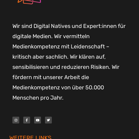
Wir sind Digital Natives und Expert:innen für
digitale Medien. Wir vermitteln
Medienkompetenz mit Leidenschaft –
kritisch aber sachlich. Wir klären auf,
sensibilisieren und reduzieren Risiken. Wir
fördern mit unserer Arbeit die
Medienkompetenz von über 50.000
Menschen pro Jahr.
I
F
Y
T
n
a
o
w
s
c
u
i
t
e
t
t
a
b
u
t
g
o
b
e
r
o
e
r
WEITERE LINKS
a
k