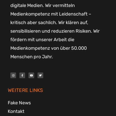
digitale Medien. Wir vermitteln
Medienkompetenz mit Leidenschaft –
kritisch aber sachlich. Wir klären auf,
sensibilisieren und reduzieren Risiken. Wir
fördern mit unserer Arbeit die
Medienkompetenz von über 50.000
Menschen pro Jahr.
I
F
Y
T
n
a
o
w
s
c
u
i
t
e
t
t
a
b
u
t
g
o
b
e
r
o
e
r
WEITERE LINKS
a
k
m
-
f
Fake News
Kontakt