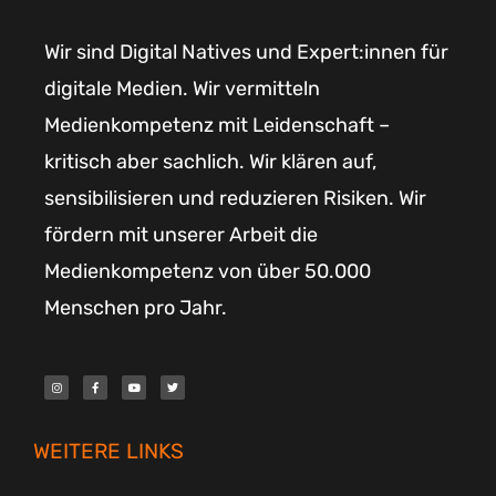
Wir sind Digital Natives und Expert:innen für
digitale Medien. Wir vermitteln
Medienkompetenz mit Leidenschaft –
kritisch aber sachlich. Wir klären auf,
sensibilisieren und reduzieren Risiken. Wir
fördern mit unserer Arbeit die
Medienkompetenz von über 50.000
Menschen pro Jahr.
I
F
Y
T
n
a
o
w
s
c
u
i
t
e
t
t
a
b
u
t
g
o
b
e
r
o
e
r
WEITERE LINKS
a
k
m
-
f