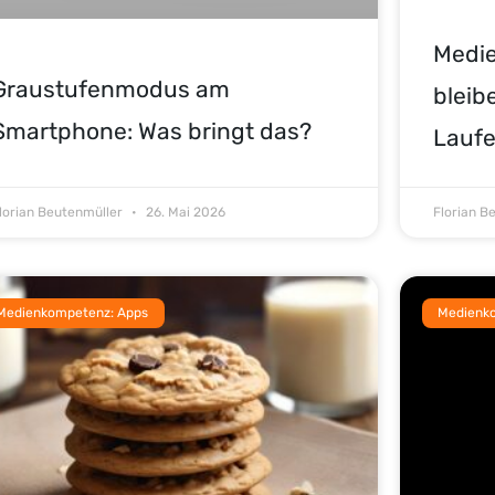
Medi
Graustufenmodus am
bleib
Smartphone: Was bringt das?
Lauf
lorian Beutenmüller
26. Mai 2026
Florian B
Medienkompetenz: Apps
Medienk