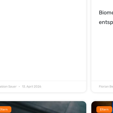
Biome
entsp
abian Sauer
13. April 2026
Florian B
Eltern
Eltern