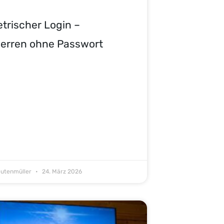
trischer Login –
erren ohne Passwort
eutenmüller
24. März 2026