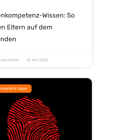
enkompetenz-Wissen: So
en Eltern auf dem
enden
eutenmüller
13. Mai 2026
ompetenz: Apps