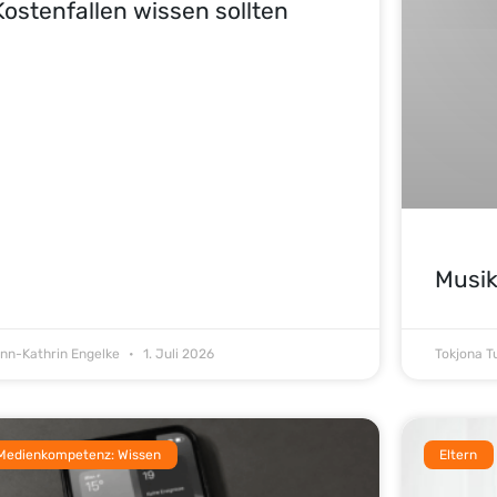
Kostenfallen wissen sollten
Musik
nn-Kathrin Engelke
1. Juli 2026
Tokjona 
Medienkompetenz: Wissen
Eltern