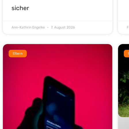
sicher
Ann-Kathrin Engelke
7. August 2026
F
Eltern