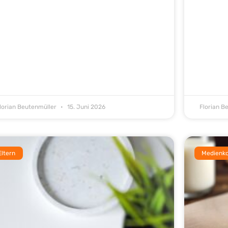
lorian Beutenmüller
15. Juni 2026
Florian B
Eltern
Medienk