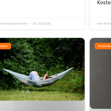
Koste
lorian Beutenmüller
22. Juli 2026
Ann-Kath
Eltern
Medienk