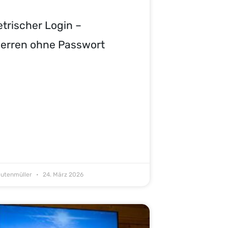
trischer Login –
erren ohne Passwort
eutenmüller
24. März 2026