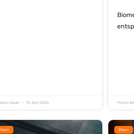
Biome
entsp
abian Sauer
13. April 2026
Florian B
Eltern
Eltern