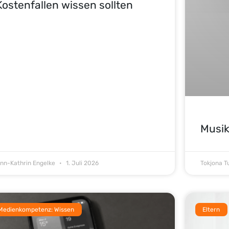
Kostenfallen wissen sollten
Musik
nn-Kathrin Engelke
1. Juli 2026
Tokjona 
Medienkompetenz: Wissen
Eltern