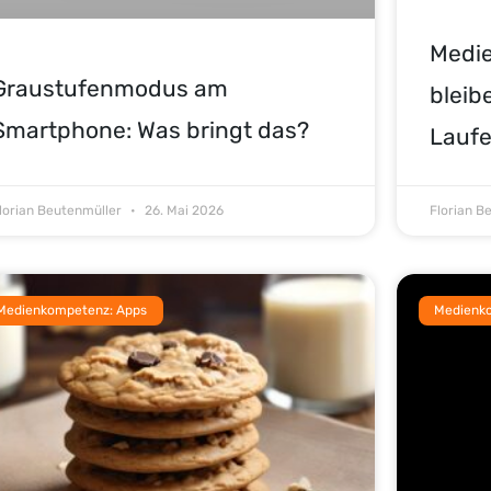
Medi
Graustufenmodus am
bleib
Smartphone: Was bringt das?
Lauf
lorian Beutenmüller
26. Mai 2026
Florian B
Medienkompetenz: Apps
Medienk