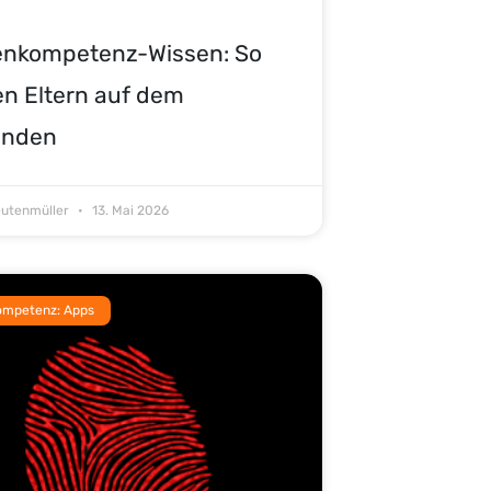
enkompetenz-Wissen: So
en Eltern auf dem
enden
eutenmüller
13. Mai 2026
ompetenz: Apps