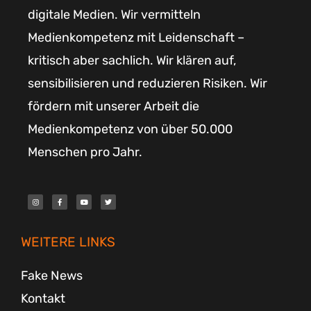
digitale Medien. Wir vermitteln
Medienkompetenz mit Leidenschaft –
kritisch aber sachlich. Wir klären auf,
sensibilisieren und reduzieren Risiken. Wir
fördern mit unserer Arbeit die
Medienkompetenz von über 50.000
Menschen pro Jahr.
I
F
Y
T
n
a
o
w
s
c
u
i
t
e
t
t
a
b
u
t
g
o
b
e
r
o
e
r
WEITERE LINKS
a
k
m
-
f
Fake News
Kontakt