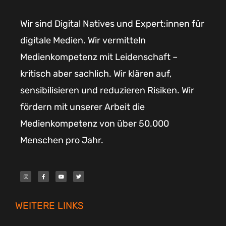
Wir sind Digital Natives und Expert:innen für
digitale Medien. Wir vermitteln
Medienkompetenz mit Leidenschaft –
kritisch aber sachlich. Wir klären auf,
sensibilisieren und reduzieren Risiken. Wir
fördern mit unserer Arbeit die
Medienkompetenz von über 50.000
Menschen pro Jahr.
I
F
Y
T
n
a
o
w
s
c
u
i
t
e
t
t
a
b
u
t
g
o
b
e
r
o
e
r
WEITERE LINKS
a
k
m
-
f