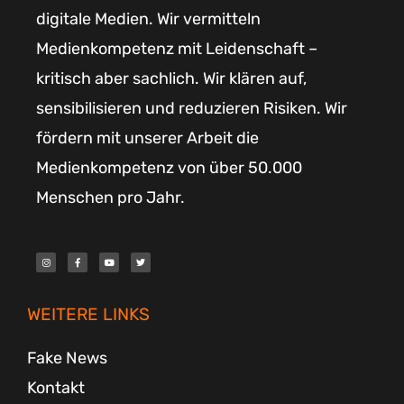
digitale Medien. Wir vermitteln
Medienkompetenz mit Leidenschaft –
kritisch aber sachlich. Wir klären auf,
sensibilisieren und reduzieren Risiken. Wir
fördern mit unserer Arbeit die
Medienkompetenz von über 50.000
Menschen pro Jahr.
I
F
Y
T
n
a
o
w
s
c
u
i
t
e
t
t
a
b
u
t
g
o
b
e
r
o
e
r
WEITERE LINKS
a
k
m
-
f
Fake News
Kontakt