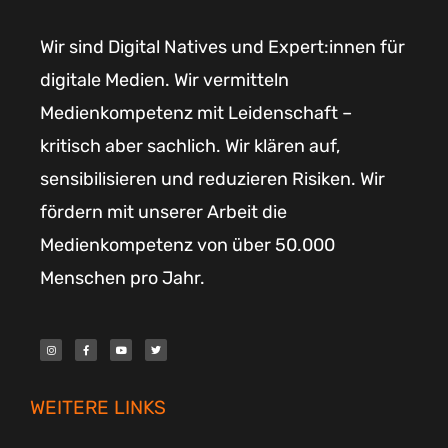
Wir sind Digital Natives und Expert:innen für
digitale Medien. Wir vermitteln
Medienkompetenz mit Leidenschaft –
kritisch aber sachlich. Wir klären auf,
sensibilisieren und reduzieren Risiken. Wir
fördern mit unserer Arbeit die
Medienkompetenz von über 50.000
Menschen pro Jahr.
I
F
Y
T
n
a
o
w
s
c
u
i
t
e
t
t
a
b
u
t
g
o
b
e
r
o
e
r
WEITERE LINKS
a
k
m
-
f