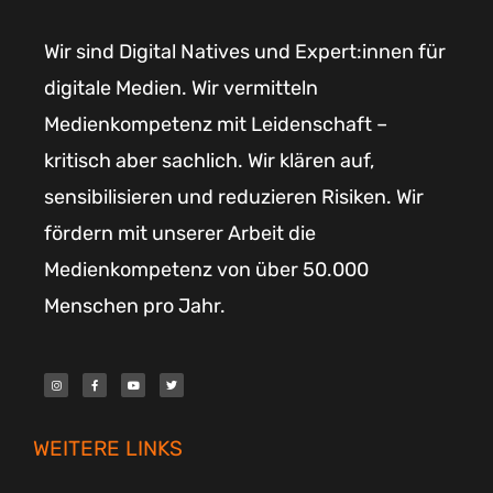
Wir sind Digital Natives und Expert:innen für
digitale Medien. Wir vermitteln
Medienkompetenz mit Leidenschaft –
kritisch aber sachlich. Wir klären auf,
sensibilisieren und reduzieren Risiken. Wir
fördern mit unserer Arbeit die
Medienkompetenz von über 50.000
Menschen pro Jahr.
I
F
Y
T
n
a
o
w
s
c
u
i
t
e
t
t
a
b
u
t
g
o
b
e
r
o
e
r
WEITERE LINKS
a
k
m
-
f