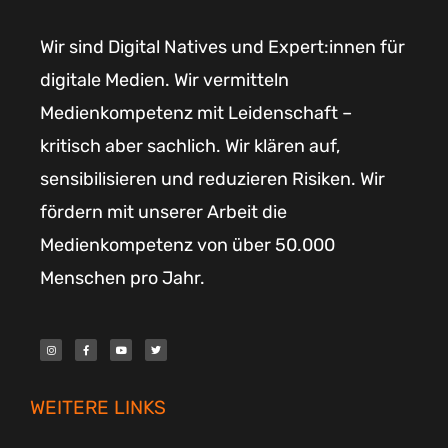
Wir sind Digital Natives und Expert:innen für
digitale Medien. Wir vermitteln
Medienkompetenz mit Leidenschaft –
kritisch aber sachlich. Wir klären auf,
sensibilisieren und reduzieren Risiken. Wir
fördern mit unserer Arbeit die
Medienkompetenz von über 50.000
Menschen pro Jahr.
I
F
Y
T
n
a
o
w
s
c
u
i
t
e
t
t
a
b
u
t
g
o
b
e
r
o
e
r
WEITERE LINKS
a
k
m
-
f