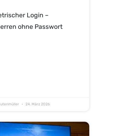
trischer Login –
erren ohne Passwort
eutenmüller
24. März 2026