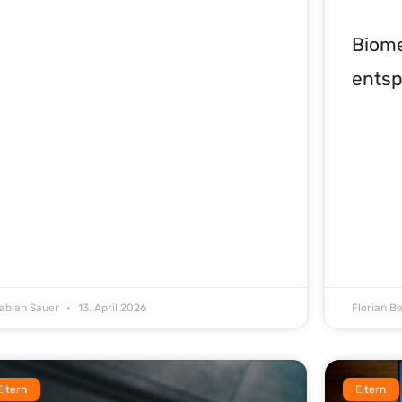
Biome
entsp
abian Sauer
13. April 2026
Florian B
Eltern
Eltern