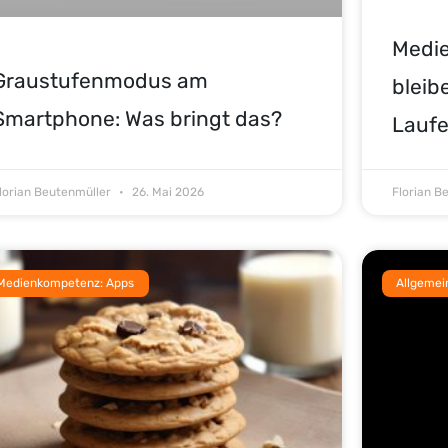
Medi
Graustufenmodus am
bleib
Smartphone: Was bringt das?
Lauf
lorian Beutenmüller
26. Mai 2026
Florian B
Medienkompetenz: Apps
Allgemei