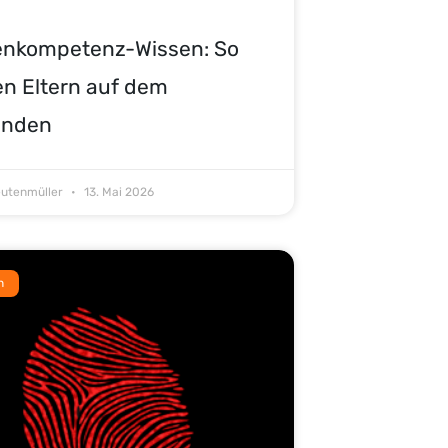
enkompetenz-Wissen: So
en Eltern auf dem
enden
eutenmüller
13. Mai 2026
n