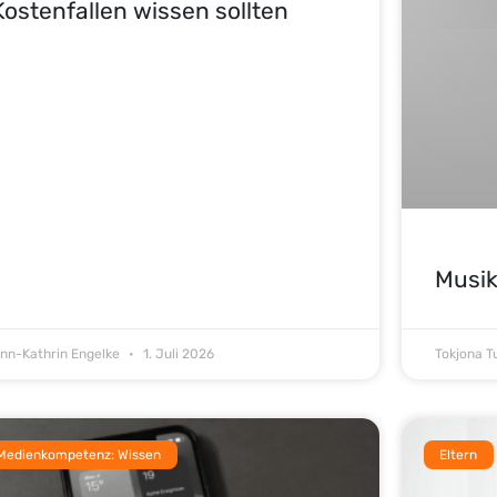
Kostenfallen wissen sollten
Musik
nn-Kathrin Engelke
1. Juli 2026
Tokjona 
Medienkompetenz: Wissen
Eltern