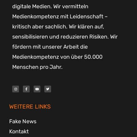
digitale Medien. Wir vermitteln
Medienkompetenz mit Leidenschaft –
kritisch aber sachlich. Wir klären auf,
sensibilisieren und reduzieren Risiken. Wir
fördern mit unserer Arbeit die
Medienkompetenz von über 50.000
Menschen pro Jahr.
I
F
Y
T
n
a
o
w
s
c
u
i
t
e
t
t
a
b
u
t
g
o
b
e
r
o
e
r
WEITERE LINKS
a
k
m
-
f
Fake News
Kontakt