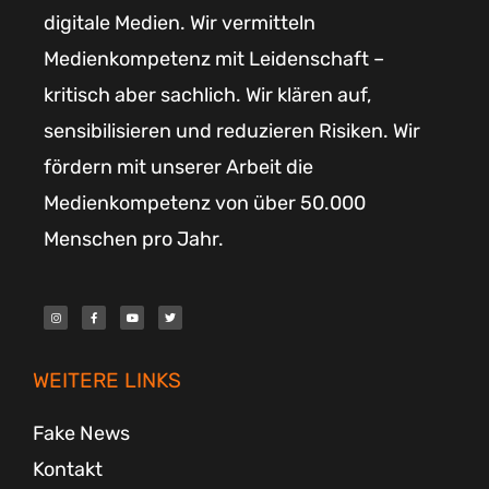
digitale Medien. Wir vermitteln
Medienkompetenz mit Leidenschaft –
kritisch aber sachlich. Wir klären auf,
sensibilisieren und reduzieren Risiken. Wir
fördern mit unserer Arbeit die
Medienkompetenz von über 50.000
Menschen pro Jahr.
I
F
Y
T
n
a
o
w
s
c
u
i
t
e
t
t
a
b
u
t
g
o
b
e
r
o
e
r
WEITERE LINKS
a
k
m
-
f
Fake News
Kontakt