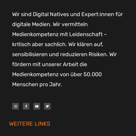
Wir sind Digital Natives und Expert:innen für
digitale Medien. Wir vermitteln
Medienkompetenz mit Leidenschaft –
kritisch aber sachlich. Wir klären auf,
sensibilisieren und reduzieren Risiken. Wir
fördern mit unserer Arbeit die
Medienkompetenz von über 50.000
Menschen pro Jahr.
I
F
Y
T
n
a
o
w
s
c
u
i
t
e
t
t
a
b
u
t
g
o
b
e
r
o
e
r
WEITERE LINKS
a
k
m
-
f