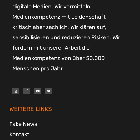
digitale Medien. Wir vermitteln
Medienkompetenz mit Leidenschaft –
kritisch aber sachlich. Wir klären auf,
sensibilisieren und reduzieren Risiken. Wir
fördern mit unserer Arbeit die
Medienkompetenz von über 50.000
Menschen pro Jahr.
I
F
Y
T
n
a
o
w
s
c
u
i
t
e
t
t
a
b
u
t
g
o
b
e
r
o
e
r
WEITERE LINKS
a
k
m
-
f
Fake News
Kontakt