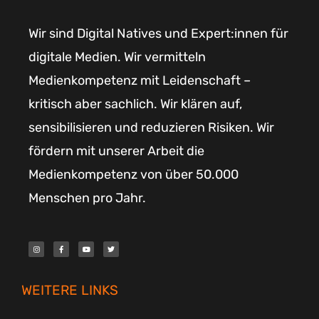
Wir sind Digital Natives und Expert:innen für
digitale Medien. Wir vermitteln
Medienkompetenz mit Leidenschaft –
kritisch aber sachlich. Wir klären auf,
sensibilisieren und reduzieren Risiken. Wir
fördern mit unserer Arbeit die
Medienkompetenz von über 50.000
Menschen pro Jahr.
I
F
Y
T
n
a
o
w
s
c
u
i
t
e
t
t
a
b
u
t
g
o
b
e
r
o
e
r
WEITERE LINKS
a
k
m
-
f