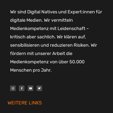
Wir sind Digital Natives und Expert:innen für
digitale Medien. Wir vermitteln
Medienkompetenz mit Leidenschaft –
kritisch aber sachlich. Wir klären auf,
sensibilisieren und reduzieren Risiken. Wir
fördern mit unserer Arbeit die
Medienkompetenz von über 50.000
Menschen pro Jahr.
I
F
Y
T
n
a
o
w
s
c
u
i
t
e
t
t
a
b
u
t
g
o
b
e
r
o
e
r
WEITERE LINKS
a
k
m
-
f