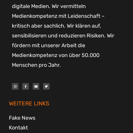
digitale Medien. Wir vermitteln
Medienkompetenz mit Leidenschaft –
kritisch aber sachlich. Wir klären auf,
sensibilisieren und reduzieren Risiken. Wir
fördern mit unserer Arbeit die
Medienkompetenz von über 50.000
Menschen pro Jahr.
I
F
Y
T
n
a
o
w
s
c
u
i
t
e
t
t
a
b
u
t
g
o
b
e
r
o
e
r
WEITERE LINKS
a
k
m
-
f
Fake News
Kontakt