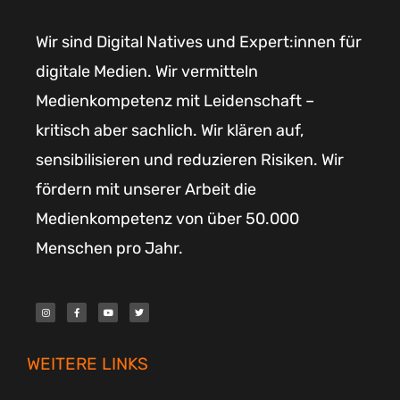
Wir sind Digital Natives und Expert:innen für
digitale Medien. Wir vermitteln
Medienkompetenz mit Leidenschaft –
kritisch aber sachlich. Wir klären auf,
sensibilisieren und reduzieren Risiken. Wir
fördern mit unserer Arbeit die
Medienkompetenz von über 50.000
Menschen pro Jahr.
I
F
Y
T
n
a
o
w
s
c
u
i
t
e
t
t
a
b
u
t
g
o
b
e
r
o
e
r
WEITERE LINKS
a
k
m
-
f