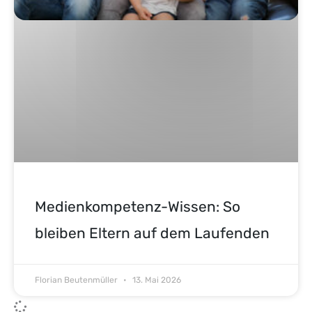
Medienkompetenz-Wissen: So
bleiben Eltern auf dem Laufenden
Florian Beutenmüller
13. Mai 2026