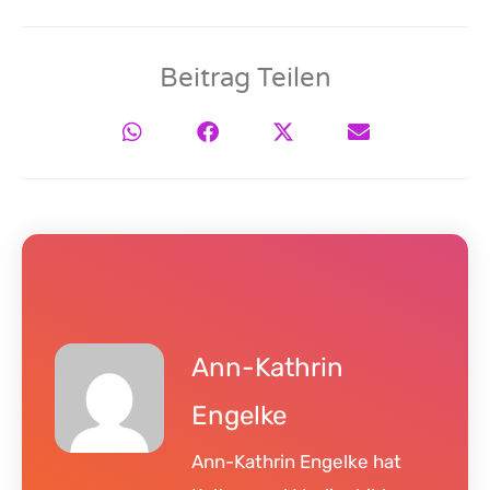
Beitrag Teilen
Ann-Kathrin
Engelke
Ann-Kathrin Engelke hat