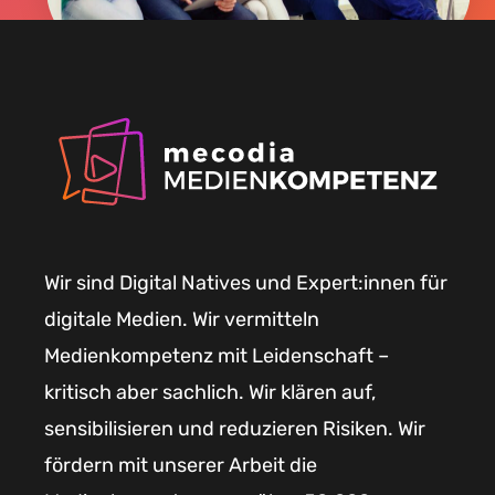
Wir sind Digital Natives und Expert:innen für
digitale Medien. Wir vermitteln
Medienkompetenz mit Leidenschaft –
kritisch aber sachlich. Wir klären auf,
sensibilisieren und reduzieren Risiken. Wir
fördern mit unserer Arbeit die