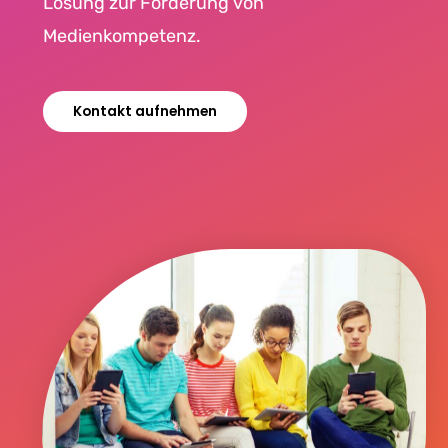
Lösung zur Förderung von
Medienkompetenz.
Kontakt aufnehmen