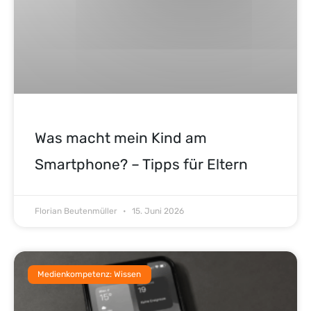
Was macht mein Kind am
Smartphone? – Tipps für Eltern
Florian Beutenmüller
15. Juni 2026
Medienkompetenz: Wissen