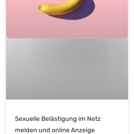
Sexuelle Belästigung im Netz
melden und online Anzeige