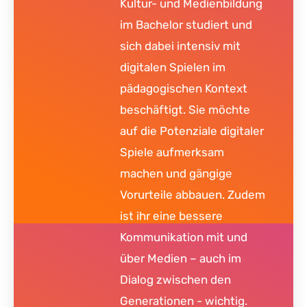
Kultur- und Medienbildung
im Bachelor studiert und
sich dabei intensiv mit
digitalen Spielen im
pädagogischen Kontext
beschäftigt. Sie möchte
auf die Potenziale digitaler
Spiele aufmerksam
machen und gängige
Vorurteile abbauen. Zudem
ist ihr eine bessere
Kommunikation mit und
über Medien – auch im
Dialog zwischen den
Generationen - wichtig.