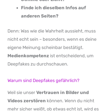
Finde ich dieselben Infos auf
anderen Seiten?
Denn: Was wie die Wahrheit aussieht, muss
nicht echt sein – besonders, wenn es deine
eigene Meinung scheinbar bestätigt.
Medienkompetenz
ist entscheidend, um
Deepfakes zu durchschauen.
Warum sind Deepfakes gefährlich?
Weil sie unser
Vertrauen in Bilder und
Videos zerstören
können. Wenn du nicht
mehr sicher weißt, ob etwas echt ist, wird es