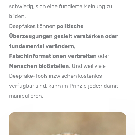
schwierig, sich eine fundierte Meinung zu
bilden.
Deepfakes können
politische
Überzeugungen gezielt verstärken oder
fundamental verändern
,
Falschinformationen verbreiten
oder
Menschen bloßstellen
. Und weil viele
Deepfake-Tools inzwischen kostenlos
verfügbar sind, kann im Prinzip jede:r damit
manipulieren.