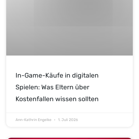
In-Game-Käufe in digitalen
Spielen: Was Eltern über
Kostenfallen wissen sollten
Ann-Kathrin Engelke
1. Juli 2026