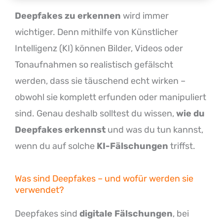
Deepfakes zu erkennen
wird immer
wichtiger. Denn mithilfe von Künstlicher
Intelligenz (KI) können Bilder, Videos oder
Tonaufnahmen so realistisch gefälscht
werden, dass sie täuschend echt wirken –
obwohl sie komplett erfunden oder manipuliert
sind. Genau deshalb solltest du wissen,
wie du
Deepfakes erkennst
und was du tun kannst,
wenn du auf solche
KI-Fälschungen
triffst.
Was sind Deepfakes – und wofür werden sie
verwendet?
Deepfakes sind
digitale Fälschungen
, bei