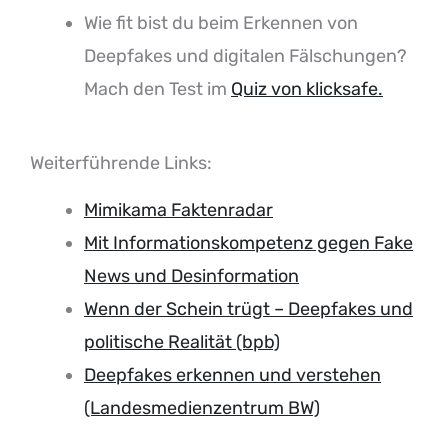
Wie fit bist du beim Erkennen von
Deepfakes und digitalen Fälschungen?
Mach den Test im
Quiz von klicksafe.
Weiterführende Links:
Mimikama Faktenradar
Mit Informations­kompetenz gegen Fake
News und Desinformation
Wenn der Schein trügt – Deepfakes und
politische Realität (bpb)
Deepfakes erkennen und verstehen
(Landesmedienzentrum BW)