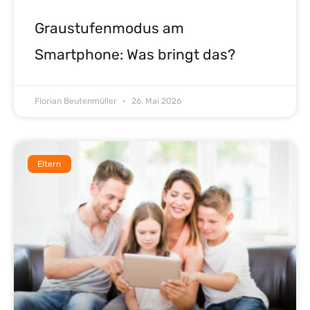
Graustufenmodus am
Smartphone: Was bringt das?
Florian Beutenmüller
26. Mai 2026
Eltern