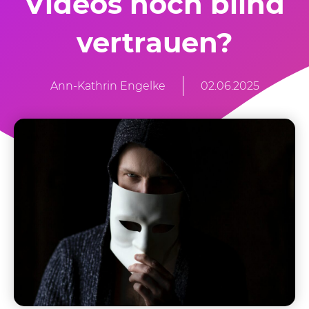
Videos noch blind
vertrauen?
Ann-Kathrin Engelke
02.06.2025