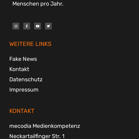
Menschen pro Jahr.
I
F
Y
T
n
a
o
w
s
c
u
i
t
e
t
t
a
b
u
t
g
o
b
e
r
o
e
r
WEITERE LINKS
a
k
m
-
f
Fake News
Kontakt
Datenschutz
Impressum
KONTAKT
mecodia Medienkompetenz
Neckartailfinger Str. 1