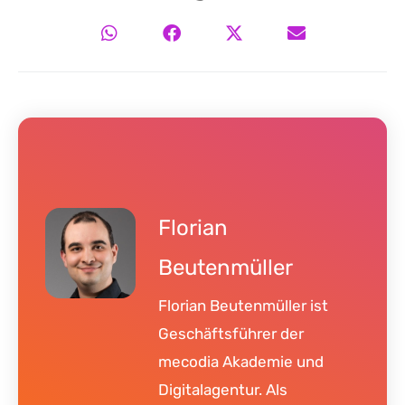
Florian
Beutenmüller
Florian Beutenmüller ist
Geschäftsführer der
mecodia Akademie und
Digitalagentur. Als