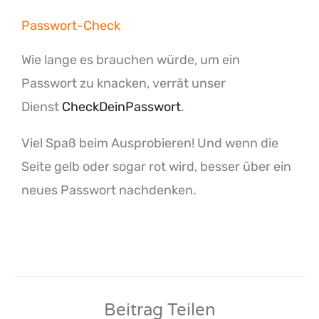
Passwort-Check
Facebook
Twitter
Tumblr
Pinterest
E-
LinkedIn
Wie lange es brauchen würde, um ein
Mail
Passwort zu knacken, verrät unser
Dienst
CheckDeinPasswort
.
Viel Spaß beim Ausprobieren! Und wenn die
Seite gelb oder sogar rot wird, besser über ein
neues Passwort nachdenken.
Beitrag Teilen