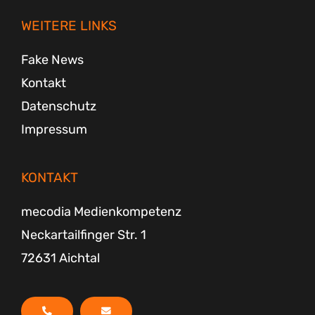
a
b
u
t
g
o
b
e
r
o
e
r
WEITERE LINKS
a
k
m
-
f
Fake News
Kontakt
Datenschutz
Impressum
KONTAKT
mecodia Medienkompetenz
Neckartailfinger Str. 1
72631 Aichtal