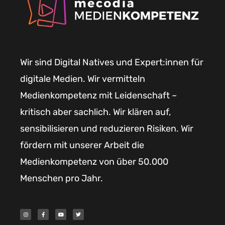
Wir sind Digital Natives und Expert:innen für
digitale Medien. Wir vermitteln
Medienkompetenz mit Leidenschaft –
kritisch aber sachlich. Wir klären auf,
sensibilisieren und reduzieren Risiken. Wir
fördern mit unserer Arbeit die
Medienkompetenz von über 50.000
Menschen pro Jahr.
I
F
Y
T
n
a
o
w
s
c
u
i
t
e
t
t