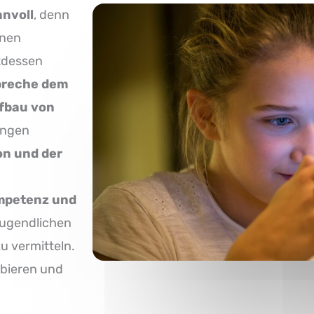
nnvoll
, denn
inen
tdessen
preche dem
ufbau von
ungen
on und der
mpetenz und
Jugendlichen
 vermitteln.
obieren und